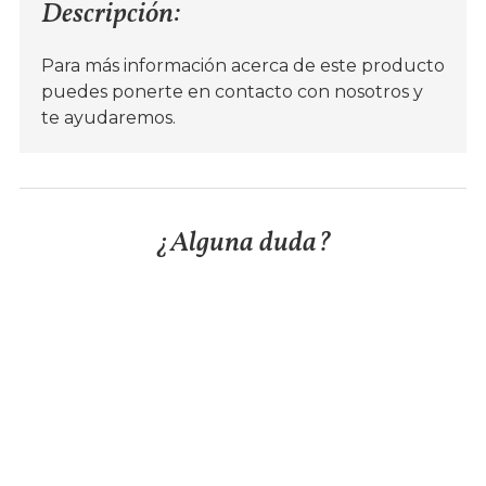
Descripción:
Para más información acerca de este producto
puedes ponerte en contacto con nosotros y
te ayudaremos.
¿Alguna duda?
Para más información llama al
982 210 360
o utiliza
el siguiente formulario y te responderemos por
email.